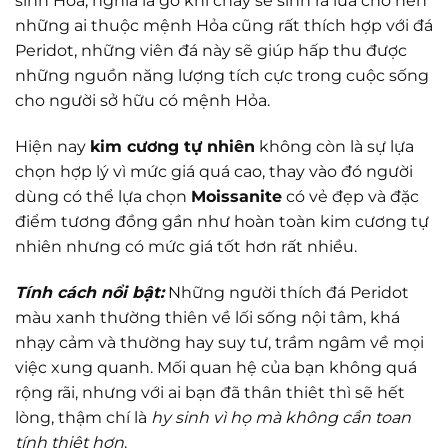
sinh Hỏa, nghĩa là gỗ khi cháy sẽ sinh ra lửa cho nên
những ai thuộc mệnh Hỏa cũng rất thích hợp với đá
Peridot, những viên đá này sẽ giúp hấp thu được
những nguồn năng lượng tích cực trong cuộc sống
cho người sở hữu có mệnh Hỏa.
Hiện nay
kim cương tự nhiên
không còn là sự lựa
chọn hợp lý vì mức giá quá cao, thay vào đó người
dùng có thể lựa chọn
Moissanite
có vẻ đẹp và đặc
điểm tương đồng gần như hoàn toàn kim cương tự
nhiên nhưng có mức giá tốt hơn rất nhiều.
Tính cách nổi bật:
Những người thích đá Peridot
màu xanh thường thiên về lối sống nội tâm, khá
nhạy cảm và thường hay suy tư, trầm ngâm về mọi
việc xung quanh. Mối quan hệ của bạn không quá
rộng rãi, nhưng với ai bạn đã thân thiêt thì sẽ hết
lòng, thậm chí là
hy sinh vì họ mà không cần toan
tính thiệt hơn
.