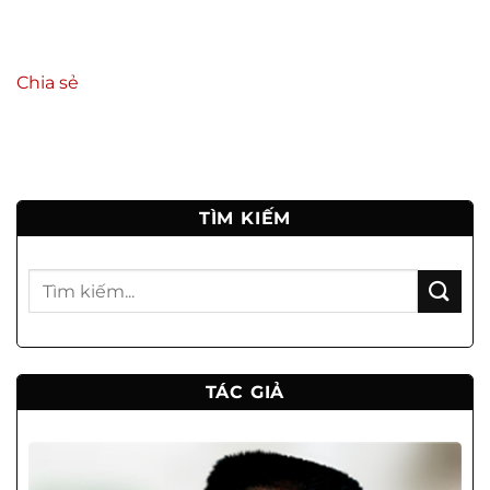
Chia sẻ
TÌM KIẾM
TÁC GIẢ