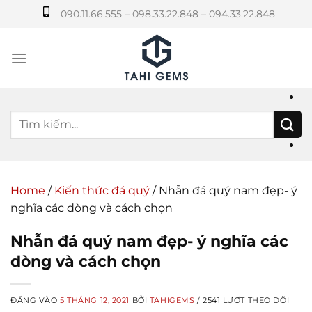
Bỏ
090.11.66.555 – 098.33.22.848 – 094.33.22.848
qua
nội
dung
Home
/
Kiến thức đá quý
/
Nhẫn đá quý nam đẹp- ý
nghĩa các dòng và cách chọn
Nhẫn đá quý nam đẹp- ý nghĩa các
dòng và cách chọn
ĐĂNG VÀO
5 THÁNG 12, 2021
BỞI
TAHIGEMS
/ 2541 LƯỢT THEO DÕI