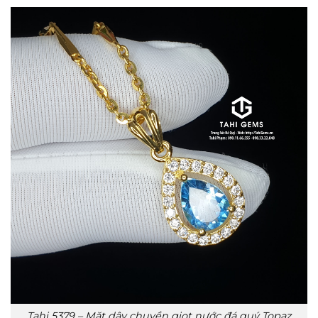
Tahi 5379 – Mặt dây chuyền giọt nước đá quý Topaz