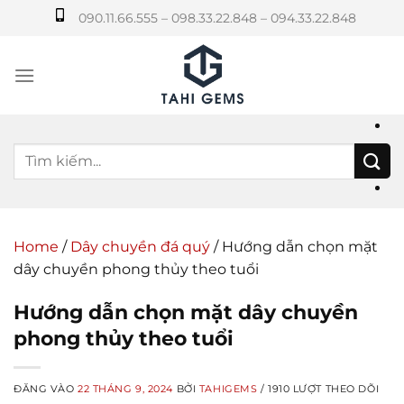
Bỏ
090.11.66.555 – 098.33.22.848 – 094.33.22.848
qua
nội
dung
Home
/
Dây chuyền đá quý
/
Hướng dẫn chọn mặt
dây chuyền phong thủy theo tuổi
Hướng dẫn chọn mặt dây chuyền
phong thủy theo tuổi
ĐĂNG VÀO
22 THÁNG 9, 2024
BỞI
TAHIGEMS
/ 1910 LƯỢT THEO DÕI