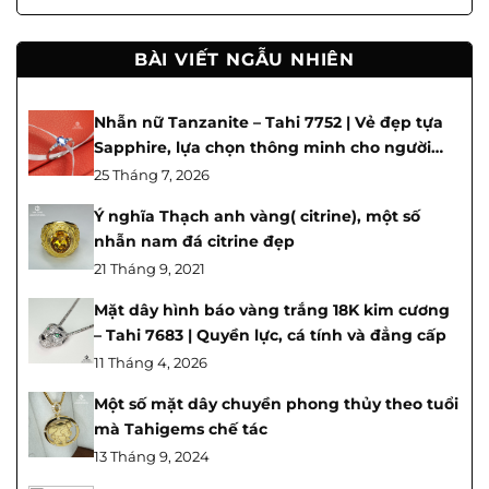
BÀI VIẾT NGẪU NHIÊN
Nhẫn nữ Tanzanite – Tahi 7752 | Vẻ đẹp tựa
Sapphire, lựa chọn thông minh cho người
yêu đá quý
25 Tháng 7, 2026
Ý nghĩa Thạch anh vàng( citrine), một số
nhẫn nam đá citrine đẹp
21 Tháng 9, 2021
Mặt dây hình báo vàng trắng 18K kim cương
– Tahi 7683 | Quyền lực, cá tính và đẳng cấp
11 Tháng 4, 2026
Một số mặt dây chuyền phong thủy theo tuổi
mà Tahigems chế tác
13 Tháng 9, 2024