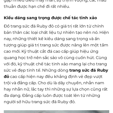
gặp nhiều điều may mắn, sự thịnh vượng; các mâu
thuẫn được hạn chế đi rất nhiều.
Kiểu dáng sang trọng được chế tác tinh xảo
Đồ trang sức đá Ruby đỏ có giá trị rất lớn từ chính
bản thân các loại chất liệu tự nhiên tạo nên nó. Hiện
nay, những thiết kế kiểu dáng sang trọng và ấn
tượng giúp giá trị trang sức được nâng lên một tầm
cao mới. Kỹ thuật cắt đá cao cấp giúp hiệu ứng
quang học trở nên sắc sảo vô cùng cuốn hút. Cùng
với đó, kỹ thuật chế tác tinh xảo mang lại cho trang
sức vẻ đẹp tinh tế. Những dòng
trang sức đá Ruby
đỏ
cao cấp hiện nay đều khẳng định vẻ đẹp vượt
trội và đẳng cấp. Cho dù là dây chuyền, nhẫn nam
hay nhẫn nữ, lắc tay thì những sự lựa chọn cũng rất
đa dạng. Đẳng cấp luôn được toát lên từ những
người sở hữu trang sức đá Ruby đỏ.