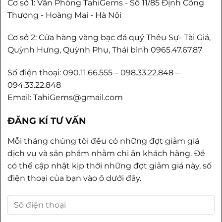
Cơ sở 1: Văn Phòng TahiGems - Số 11/85 Định Công
Thượng - Hoàng Mai - Hà Nội
Cơ sở 2: Cửa hàng vàng bạc đá quý Thêu Sự- Tài Giá,
Quỳnh Hưng, Quỳnh Phụ, Thái bình 0965.47.67.87
Số điện thoại: 090.11.66.555 – 098.33.22.848 –
094.33.22.848
Email: TahiGems@gmail.com
ĐĂNG KÍ TƯ VẤN
Mỗi tháng chúng tôi đều có những đợt giảm giá
dịch vụ và sản phẩm nhằm chi ân khách hàng. Để
có thể cập nhật kịp thời những đợt giảm giá này, số
điện thoại của bạn vào ô dưới đây.