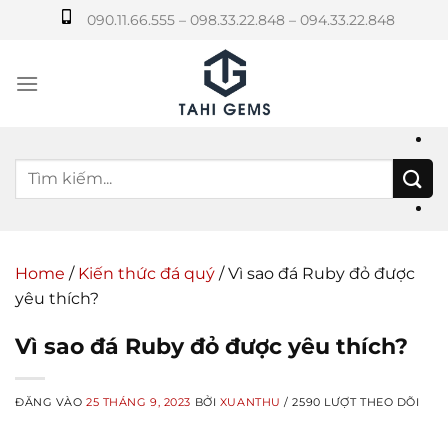
Bỏ
090.11.66.555 – 098.33.22.848 – 094.33.22.848
qua
nội
dung
Home
/
Kiến thức đá quý
/
Vì sao đá Ruby đỏ được
yêu thích?
Vì sao đá Ruby đỏ được yêu thích?
ĐĂNG VÀO
25 THÁNG 9, 2023
BỞI
XUANTHU
/ 2590 LƯỢT THEO DÕI