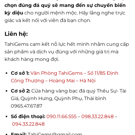
chọn đúng đá quý sẽ mang đến sự chuyển biến
kỳ diệu
cho người mệnh mộc. Hãy lắng nghe trực
giác và kết nối với viên đá bạn chọn.
Liên hệ:
TahiGems cam kết nỗ lực hết mình nhằm cung cấp
sản phẩm và dịch vụ đúng với những giá trị mà
khách hàng mong đợi.
Cơ sở 1:
Văn Phòng TahiGems – Số 11/85 Định
Công Thượng – Hoàng Mai – Hà Nội
Cơ sở 2:
Cửa hàng vàng bạc đá quý Thêu Sự- Tài
Giá, Quỳnh Hưng, Quỳnh Phụ, Thái bình
0965.47.67.87
Số điện thoại:
090.11.66.555
–
098.33.22.848
–
094.33.22.848
Email:
TahiGems@gmail.com