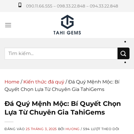
Bỏ
090.11.66.555 – 098.33.22.848 – 094.33.22.848
qua
nội
dung
Home
/
Kiến thức đá quý
/
Đá Quý Mệnh Mộc: Bí
Quyết Chọn Lựa Từ Chuyên Gia TahiGems
Đá Quý Mệnh Mộc: Bí Quyết Chọn
Lựa Từ Chuyên Gia TahiGems
ĐĂNG VÀO
25 THÁNG 3, 2025
BỞI
HUONG
/ 594 LƯỢT THEO DÕI