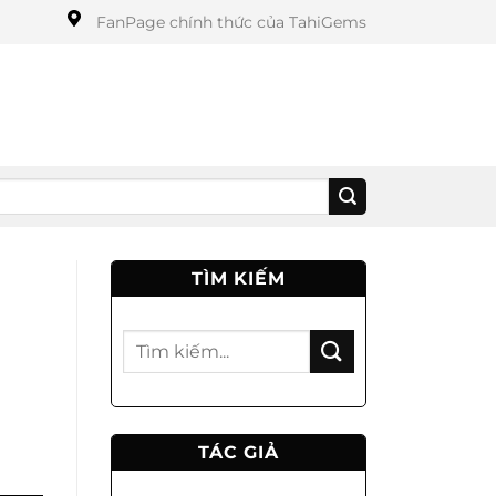
FanPage chính thức của TahiGems
TÌM KIẾM
TÁC GIẢ