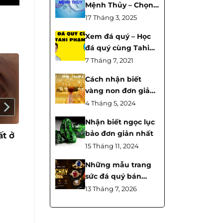
Mệnh Thủy – Chọn
Đúng Đá, Hút Tài
17 Tháng 3, 2025
Lộc
Xem đá quý – Học
đá quý cùng Tahi
Phạm Tập 38 |
7 Tháng 7, 2021
TahiGems
Cách nhận biết
vàng non đơn giản
nhất
4 Tháng 5, 2024
Nhận biết ngọc lục
bảo đơn giản nhất
t ở
Lắc tay đá quý Pietersite
mix Tỳ hưu có ý nghĩa gì?
15 Tháng 11, 2024
Những mẫu trang
sức đá quý bán
chạy nhất tháng 6
13 Tháng 7, 2026
tại TahiGems