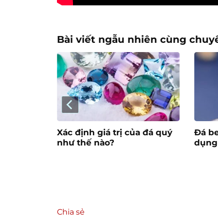
Bài viết ngẫu nhiên cùng chuy
hi
Xác định giá trị của đá quý
Đá be
p rực rỡ
như thế nào?
dụng 
hiên
Chia sẻ