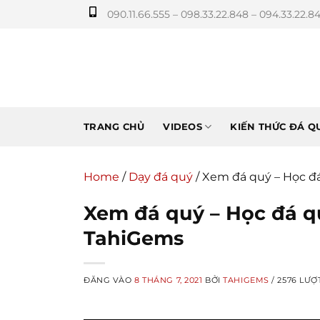
Bỏ
090.11.66.555 – 098.33.22.848 – 094.33.22.8
qua
nội
dung
TRANG CHỦ
VIDEOS
KIẾN THỨC ĐÁ Q
Home
/
Dạy đá quý
/
Xem đá quý – Học đá
Xem đá quý – Học đá q
TahiGems
ĐĂNG VÀO
8 THÁNG 7, 2021
BỞI
TAHIGEMS
/ 2576 LƯỢ