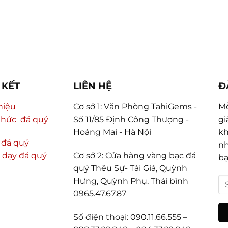
 KẾT
LIÊN HỆ
Đ
thiệu
Cơ sở 1: Văn Phòng TahiGems -
Mỗ
thức đá quý
Số 11/85 Định Công Thượng -
gi
Hoàng Mai - Hà Nội
kh
 đá quý
nh
 dạy đá quý
Cơ sở 2: Cửa hàng vàng bạc đá
bạ
quý Thêu Sự- Tài Giá, Quỳnh
Hưng, Quỳnh Phụ, Thái bình
0965.47.67.87
Số điện thoại: 090.11.66.555 –