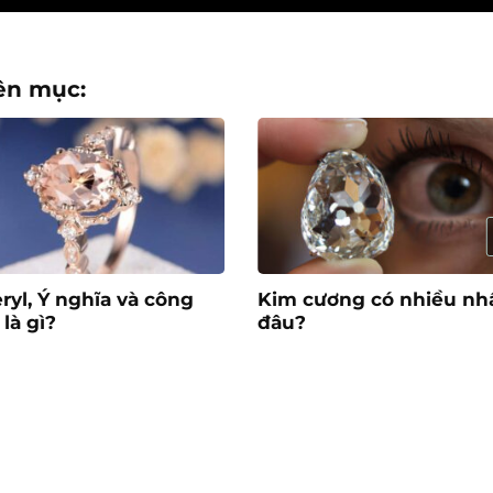
ên mục:
ryl, Ý nghĩa và công
Kim cương có nhiều nhấ
là gì?
đâu?