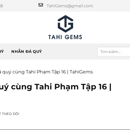
48
TahiGems@gmail.com
UÝ
NHẪN ĐÁ QUÝ
 quý cùng Tahi Phạm Tập 16 | TahiGems
uý cùng Tahi Phạm Tập 16 |
T THEO DÕI