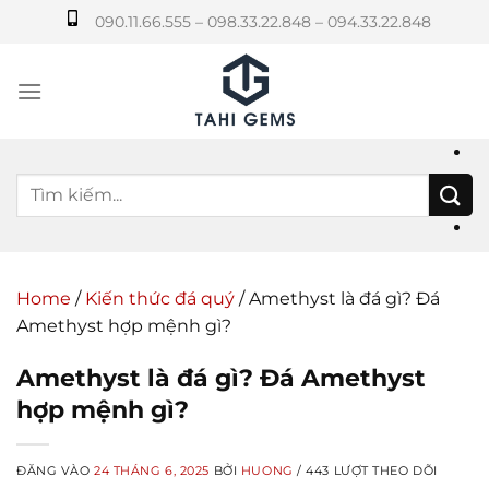
Bỏ
090.11.66.555 – 098.33.22.848 – 094.33.22.848
qua
nội
dung
Home
/
Kiến thức đá quý
/
Amethyst là đá gì? Đá
Amethyst hợp mệnh gì?
Amethyst là đá gì? Đá Amethyst
hợp mệnh gì?
ĐĂNG VÀO
24 THÁNG 6, 2025
BỞI
HUONG
/ 443 LƯỢT THEO DÕI