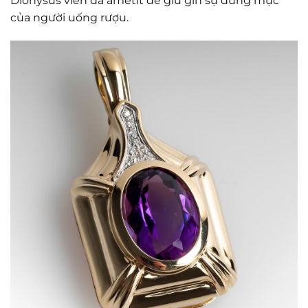
Dionysus viên đá ametit để giữ gìn sự đúng mực
của người uống rượu.