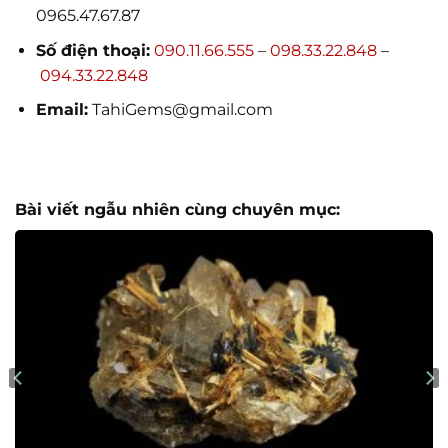
0965.47.67.87
Số điện thoại:
090.11.66.555
–
098.33.22.848
–
094.33.22.848
Email:
TahiGems@gmail.com
Bài viết ngẫu nhiên cùng chuyên mục: