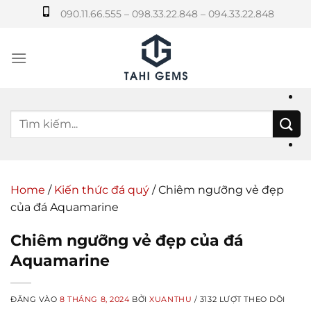
Bỏ
090.11.66.555 – 098.33.22.848 – 094.33.22.848
qua
nội
dung
Home
/
Kiến thức đá quý
/
Chiêm ngưỡng vẻ đẹp
của đá Aquamarine
Chiêm ngưỡng vẻ đẹp của đá
Aquamarine
ĐĂNG VÀO
8 THÁNG 8, 2024
BỞI
XUANTHU
/ 3132 LƯỢT THEO DÕI