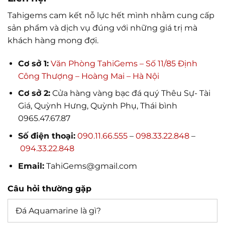
Tahigems cam kết nỗ lực hết mình nhằm cung cấp
sản phẩm và dịch vụ đúng với những giá trị mà
khách hàng mong đợi.
Cơ sở 1:
Văn Phòng TahiGems – Số 11/85 Định
Công Thượng – Hoàng Mai – Hà Nội
Cơ sở 2:
Cửa hàng vàng bạc đá quý Thêu Sự- Tài
Giá, Quỳnh Hưng, Quỳnh Phụ, Thái bình
0965.47.67.87
Số điện thoại:
090.11.66.555
–
098.33.22.848
–
094.33.22.848
Email:
TahiGems@gmail.com
Câu hỏi thường gặp
Đá Aquamarine là gì?