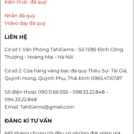
Kiến thức đá quý
Nhẫn đá quý
Video dạy đá quý
LIÊN HỆ
Cơ sở 1: Văn Phòng TahiGems - Số 11/85 Định Công
Thượng - Hoàng Mai - Hà Nội
Cơ sở 2: Cửa hàng vàng bạc đá quý Thêu Sự- Tài Giá,
Quỳnh Hưng, Quỳnh Phụ, Thái bình 0965.47.67.87
Số điện thoại: 090.11.66.555 – 098.33.22.848 –
094.33.22.848
Email: TahiGems@gmail.com
ĐĂNG KÍ TƯ VẤN
Mỗi tháng chúng tôi đều có những đợt giảm giá