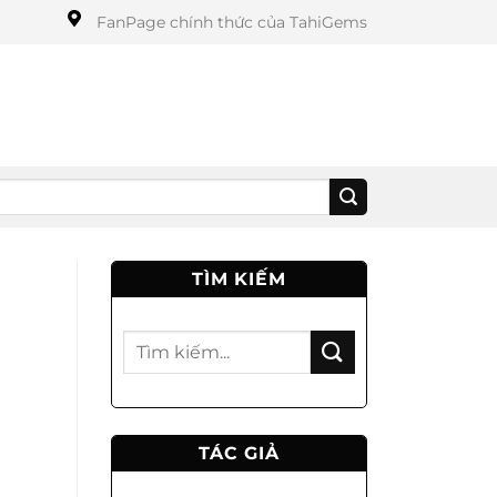
FanPage chính thức của TahiGems
TÌM KIẾM
TÁC GIẢ