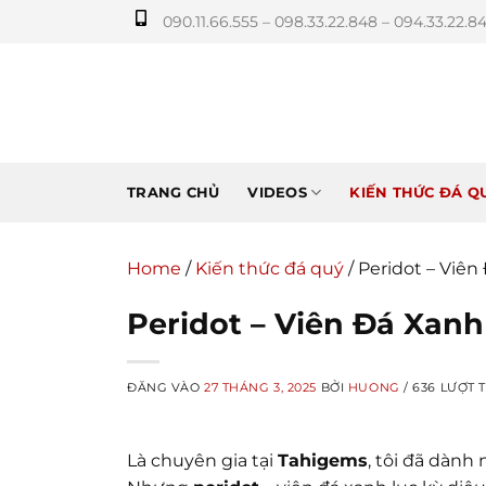
Bỏ
090.11.66.555 – 098.33.22.848 – 094.33.22.8
qua
nội
dung
TRANG CHỦ
VIDEOS
KIẾN THỨC ĐÁ Q
Home
/
Kiến thức đá quý
/
Peridot – Viê
Peridot – Viên Đá Xan
ĐĂNG VÀO
27 THÁNG 3, 2025
BỞI
HUONG
/ 636 LƯỢT 
Là chuyên gia tại
Tahigems
, tôi đã dành