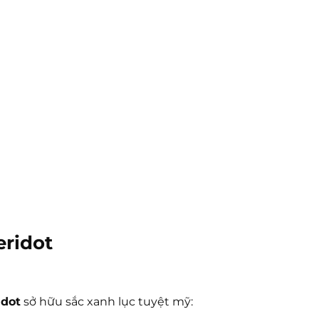
eridot
idot
sở hữu sắc xanh lục tuyệt mỹ: