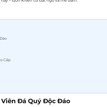
u này – luôn khiến tôi bất ngờ và mê đắm.
 Đáo
ao Cấp
a Viên Đá Quý Độc Đáo