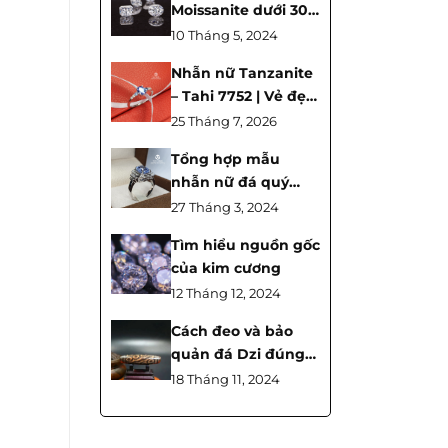
Moissanite dưới 30
triệu nhà TahiGems
10 Tháng 5, 2024
Nhẫn nữ Tanzanite
– Tahi 7752 | Vẻ đẹp
tựa Sapphire, lựa
25 Tháng 7, 2026
chọn thông minh
Tổng hợp mẫu
cho người yêu đá
nhẫn nữ đá quý
quý
Sapphire mới nhất
27 Tháng 3, 2024
Tìm hiểu nguồn gốc
của kim cương
12 Tháng 12, 2024
Cách đeo và bảo
quản đá Dzi đúng
cách
18 Tháng 11, 2024