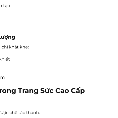
n tạo
 Lượng
 chí khắt khe:
khiết
iếm
rong Trang Sức Cao Cấp
được chế tác thành: