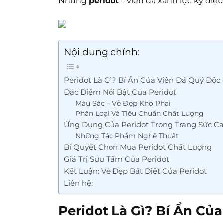
Nhưng
peridot
– viên đá xanh lục kỳ diệ
Nội dung chính:
Peridot Là Gì? Bí Ẩn Của Viên Đá Quý Độc
Đặc Điểm Nổi Bật Của Peridot
Màu Sắc – Vẻ Đẹp Khó Phai
Phân Loại Và Tiêu Chuẩn Chất Lượng
Ứng Dụng Của Peridot Trong Trang Sức C
Những Tác Phẩm Nghệ Thuật
Bí Quyết Chọn Mua Peridot Chất Lượng
Giá Trị Sưu Tầm Của Peridot
Kết Luận: Vẻ Đẹp Bất Diệt Của Peridot
Liên hệ:
Peridot Là Gì? Bí Ẩn Củ