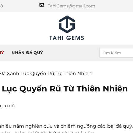
48
TahiGems@gmail.com
UÝ
NHẪN ĐÁ QUÝ
n Đá Xanh Lục Quyến Rũ Từ Thiên Nhiên
h Lục Quyến Rũ Từ Thiên Nhiên
THEO DÕI
 nhiều năm nghiên cứu và chiêm ngưỡng các loại đá quý.