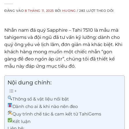
ĐĂNG VÀO
8 THÁNG 11, 2025
BỞI
HUONG
/ 283 LƯỢT THEO DÕI
Nhẫn nam đá quý Sapphire – Tahi 7510 là mẫu mà
tahigems và đội ngũ đã tư vấn kỹ lưỡng: dành cho
quý ông yêu vẻ lịch lãm, đơn giản mà khác biệt. Khi
khách hàng mong muốn một chiếc nhẫn “gọn
gàng để đeo ngón áp útr”, chúng tôi đã thiết kế
mẫu này đáp ứng mục tiêu đó.
Nội dung chính:
Thông số & vật liệu nổi bật
Dành cho ai & khi nào nên đeo
Quy trình chế tác & cam kết từ TahiGems
Kết luận
Liên hệ: