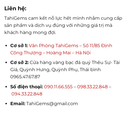
Liên hệ:
TahiGems cam kết nỗ lực hết mình nhằm cung cấp
sản phẩm và dịch vụ đúng với những giá trị mà
khách hàng mong đợi.
Cơ sở 1:
Văn Phòng TahiGems – Số 11/85 Định
Công Thượng – Hoàng Mai – Hà Nội
Cơ sở 2:
Cửa hàng vàng bạc đá quý Thêu Sự- Tài
Giá, Quỳnh Hưng, Quỳnh Phụ, Thái bình
0965.47.67.87
Số điện thoại:
090.11.66.555
–
098.33.22.848
–
094.33.22.848
Email:
TahiGems@gmail.com