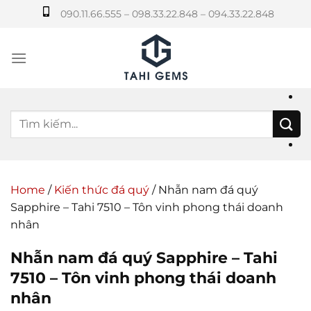
Bỏ
090.11.66.555 – 098.33.22.848 – 094.33.22.848
qua
nội
dung
Home
/
Kiến thức đá quý
/
Nhẫn nam đá quý
Sapphire – Tahi 7510 – Tôn vinh phong thái doanh
nhân
Nhẫn nam đá quý Sapphire – Tahi
7510 – Tôn vinh phong thái doanh
nhân