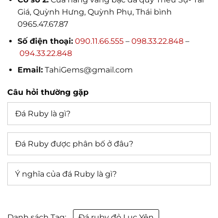
Giá, Quỳnh Hưng, Quỳnh Phụ, Thái bình
0965.47.67.87
Số điện thoại:
090.11.66.555
–
098.33.22.848
–
094.33.22.848
Email:
TahiGems@gmail.com
Câu hỏi thường gặp
Đá Ruby là gì?
Đá Ruby được phân bố ở đâu?
Ý nghĩa của đá Ruby là gì?
Danh sách Tag:
Đá ruby đỏ Lục Yên