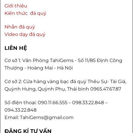
Giới thiệu
Kiến thức đá quý
Nhẫn đá quý
Video dạy đá quý
LIÊN HỆ
Cơ sở 1: Văn Phòng TahiGems - Số 11/85 Định Công
Thượng - Hoàng Mai - Hà Nội
Cơ sở 2: Cửa hàng vàng bạc đá quý Thêu Sự- Tài Giá,
Quỳnh Hưng, Quỳnh Phụ, Thái bình 0965.47.67.87
Số điện thoại: 090.11.66.555 – 098.33.22.848 –
094.33.22.848
Email: TahiGems@gmail.com
ĐĂNG KÍ TƯ VẤN