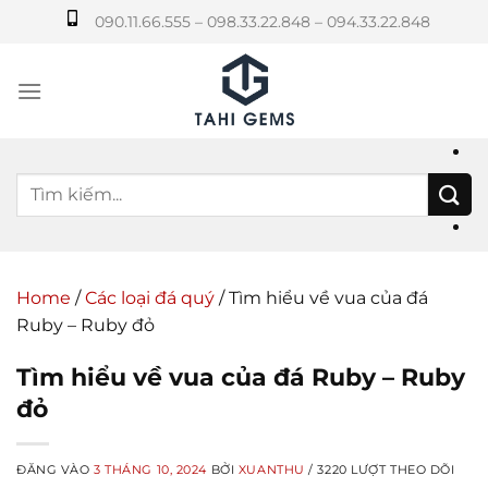
Bỏ
090.11.66.555 – 098.33.22.848 – 094.33.22.848
qua
nội
dung
Home
/
Các loại đá quý
/
Tìm hiểu về vua của đá
Ruby – Ruby đỏ
Tìm hiểu về vua của đá Ruby – Ruby
đỏ
ĐĂNG VÀO
3 THÁNG 10, 2024
BỞI
XUANTHU
/ 3220 LƯỢT THEO DÕI