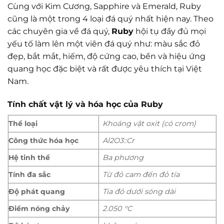
Cùng với Kim Cương, Sapphire và Emerald, Ruby
cũng là một trong 4 loại đá quý nhất hiện nay. Theo
các chuyên gia về đá quý,
Ruby
hội tụ đầy đủ mọi
yếu tố làm lên một viên đá quý như: màu sắc đỏ
đẹp, bắt mắt, hiếm, độ cứng cao, bền và hiệu ứng
quang học đặc biệt và rất được yêu thích tại Việt
Nam.
Tính chất vật lý và hóa học của Ruby
Thể loại
Khoáng vật oxit (có crom)
Công thức hóa học
Al2O3::Cr
Hệ tinh thể
Ba phương
Tính đa sắc
Từ đỏ cam đến đỏ tía
Độ phát quang
Tia đỏ dưới sóng dài
Điểm nóng chảy
2.050 °C