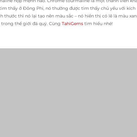
rmaline hợp mệnh nào. Chrome tourmaline là một thành viên kh
tìm thấy ở Đông Phi, nó thường được tìm thấy chủ yếu với kích
 thước thì nó lại tạo nên màu sắc – nó hiển thị có lẽ là màu xa
 trong thế giới đá quý. Cùng
TahiGems
tìm hiểu nhé!