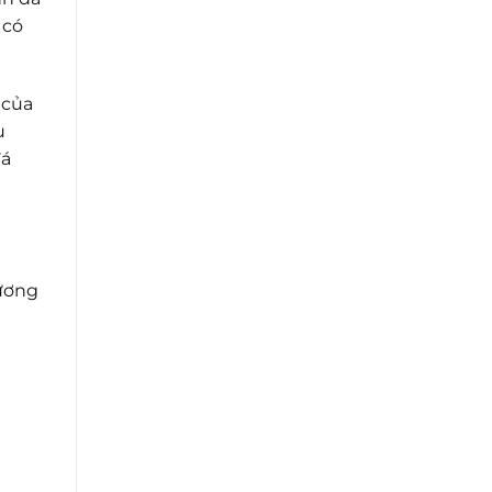
 có
 của
u
đá
ương