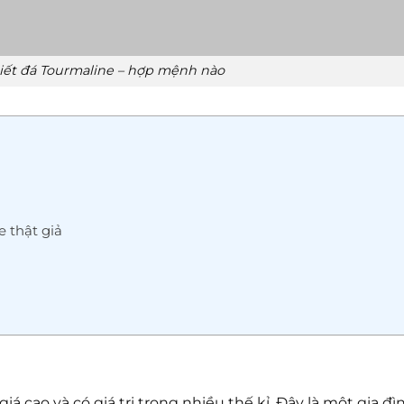
iết đá Tourmaline – hợp mệnh nào
 thật giả
iá cao và có giá trị trong nhiều thế kỉ. Đây là một gia đì