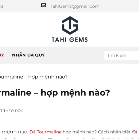
48
TahiGems@gmail.com
UÝ
NHẪN ĐÁ QUÝ
Tourmaline – hợp mệnh nào?
rmaline – hợp mệnh nào?
̣T THEO DÕI
p mệnh nào.
Đá Tourmaline
hợp mệnh nào? Cách nhận biết
đá