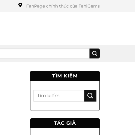
FanPage chính thức của TahiGems
TÌM KIẾM
TÁC GIẢ