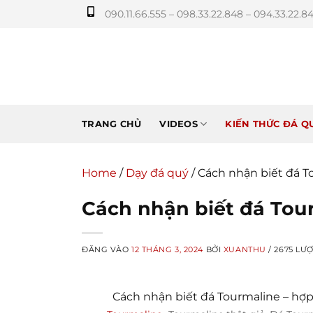
Bỏ
090.11.66.555 – 098.33.22.848 – 094.33.22.8
qua
nội
dung
TRANG CHỦ
VIDEOS
KIẾN THỨC ĐÁ Q
Home
/
Dạy đá quý
/
Cách nhận biết đá 
Cách nhận biết đá Tou
ĐĂNG VÀO
12 THÁNG 3, 2024
BỞI
XUANTHU
/ 2675 LƯƠ
Cách nhận biết đá Tourmaline – hợ