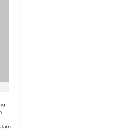
như
n
h lam