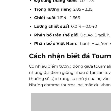
Độ cứng thang Mohs
: 7.0 – 7.5
Trọng lượng riêng
: 2.85 – 3.35
Chiết suất
: 1.614 – 1.666
Lưỡng chiết suất
: 0.014 – 0.040
Phân bố trên thế giới
: Úc, Áo, Brazil,
Phân bố ở Việt Nam
: Thanh Hóa, Yên 
Cách nhận biết đá Tourm
Có nhiều điểm tương đồng giữa tourmalin
những địa điểm giống nhau ở Tanzania, v
thường sẽ tập trung sự chú ý của họ vào ts
Nhưng chrome tourmaline, mặc dù khan h