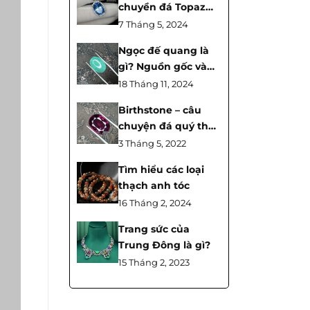
chuyền đá Topaz
dành cho mệnh
7 Tháng 5, 2024
Thủy
Ngọc đế quang là
gì? Nguồn gốc và
công dụng
18 Tháng 11, 2024
Birthstone – câu
chuyện đá quý theo
tháng sinh
3 Tháng 5, 2022
Tìm hiểu các loại
thạch anh tóc
16 Tháng 2, 2024
Trang sức của
Trung Đông là gì?
15 Tháng 2, 2023