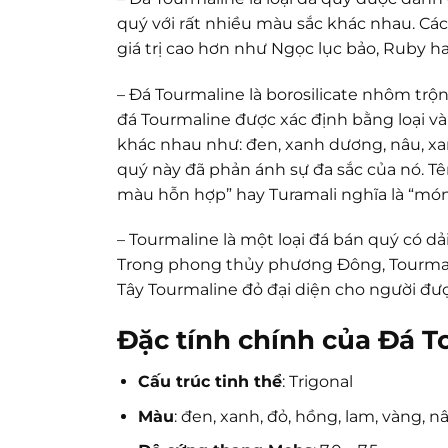
quý với rất nhiều màu sắc khác nhau. Các
giá trị cao hơn như Ngọc lục bảo, Ruby h
– Đá Tourmaline là borosilicate nhôm trộ
đá Tourmaline được xác định bằng loại v
khác nhau như: đen, xanh dương, nâu, xan
quý này đã phản ánh sự đa sắc của nó. Tên
màu hỗn hợp” hay Turamali nghĩa là “món 
– Tourmaline là một loại đá bán quý có dả
Trong phong thủy phương Đông, Tourmal
Tây Tourmaline đỏ đại diện cho người đượ
Đặc tính chính của Đá T
Cấu trúc tinh thể
: Trigonal
Màu
: đen, xanh, đỏ, hồng, lam, vàng, n