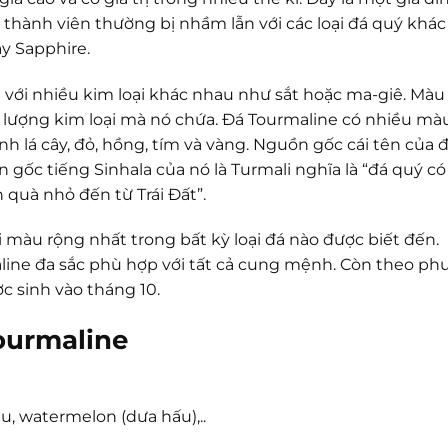
 thành viên thường bị nhầm lẫn với các loại đá quý khác
ay Sapphire.
n với nhiều kim loại khác nhau như sắt hoặc ma-giê. Màu
à lượng kim loại mà nó chứa. Đá Tourmaline có nhiều mà
h lá cây, đỏ, hồng, tím và vàng. Nguồn gốc cái tên của 
 gốc tiếng Sinhala của nó là Turmali nghĩa là “đá quý có
quà nhỏ đến từ Trái Đất”.
i màu rộng nhất trong bất kỳ loại đá nào được biết đến.
ine đa sắc phù hợp với tất cả cung mệnh. Còn theo ph
c sinh vào tháng 10.
ourmaline
âu, watermelon (dưa hấu),..