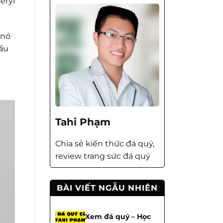
Beryl
 nó
dấu
Tahi Phạm
Chia sẻ kiến thức đá quý,
review trang sức đá quý
BÀI VIẾT NGẪU NHIÊN
Xem đá quý – Học