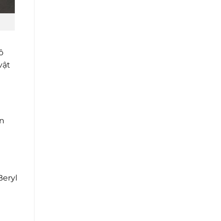
ô
vật
ẩn
eryl