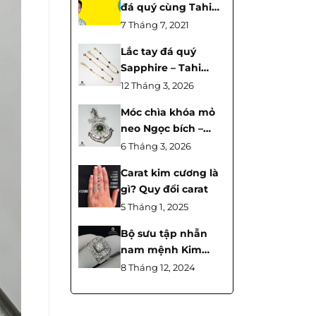
đá quý cùng Tahi
Phạm Tập 30 |
7 Tháng 7, 2021
TahiGems
Lắc tay đá quý
Sapphire – Tahi
7654 | Sang trọng,
12 Tháng 3, 2026
tinh tế và biểu
Móc chìa khóa mỏ
tượng may mắn
neo Ngọc bích –
Tahi 7658
6 Tháng 3, 2026
Carat kim cương là
gì? Quy đổi carat
5 Tháng 1, 2025
Bộ sưu tập nhẫn
nam mệnh Kim
phong thủy
8 Tháng 12, 2024