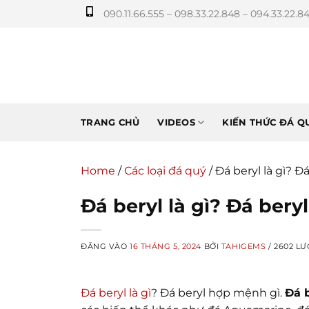
Bỏ
090.11.66.555 – 098.33.22.848 – 094.33.22.8
qua
nội
dung
TRANG CHỦ
VIDEOS
KIẾN THỨC ĐÁ Q
Home
/
Các loại đá quý
/
Đá beryl là gì? 
Đá beryl là gì? Đá ber
ĐĂNG VÀO
16 THÁNG 5, 2024
BỞI
TAHIGEMS
/ 2602 LƯ
Đá beryl là gì
? Đá beryl hợp mệnh gì.
Đá 