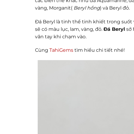
các biến thể khác như đá Aquamarine, đá
vàng, Morganit(
Beryl hồng
) và Beryl đỏ.
Đá Beryl là tinh thể tinh khiết trong su
sẽ có màu lục, lam, vàng, đỏ.
Đá Beryl
sở 
vân tay khi chạm vào.
Cùng
TahiGems
tìm hiểu chi tiết nhé!