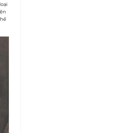
loại
iện
thế