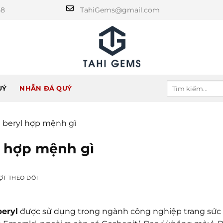
48
TahiGems@gmail.com
UÝ
NHẪN ĐÁ QUÝ
Đá beryl hợp mệnh gì
yl hợp mệnh gì
ỢT THEO DÕI
beryl
được sử dụng trong ngành công nghiệp trang sức 