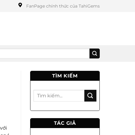
FanPage chính thức của TahiGems
TÌM KIẾM
TÁC GIẢ
với