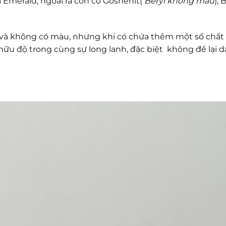
 Emerald, ngoài ra còn có Goshenit(
Beryl không màu
), 
ốt và không có màu, nhưng khi có chứa thêm một số chất
hữu độ trong cùng sự long lanh, đặc biệt không để lại 