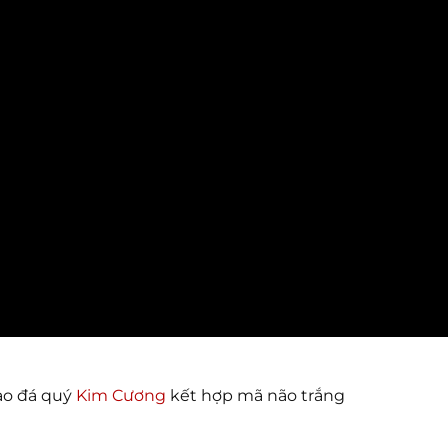
ao đá quý
Kim Cương
kết hợp mã não trắng