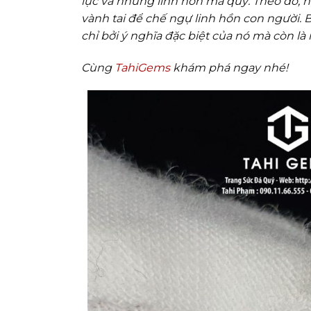
lực và những linh hồn ma quỷ. Theo đó, 
vành tai để chế ngự linh hồn con người. 
chỉ bởi ý nghĩa đặc biệt của nó mà còn l
Cùng
TahiGems
khám phá ngay nhé!