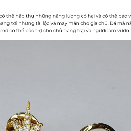
 có thể hấp thụ những năng lượng có hại và có thể bảo 
ang tới những tài lộc và may mắn cho gia chủ. Đá mã n
 mỡ có thể bảo trợ cho chủ trang trại và người làm vườn.