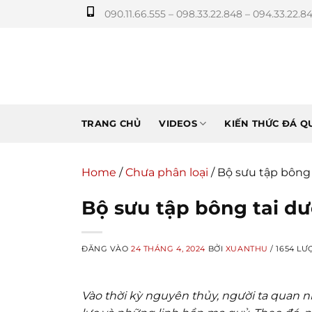
Bỏ
090.11.66.555 – 098.33.22.848 – 094.33.22.8
qua
nội
dung
TRANG CHỦ
VIDEOS
KIẾN THỨC ĐÁ Q
Home
/
Chưa phân loại
/
Bộ sưu tập bông 
Bộ sưu tập bông tai dư
ĐĂNG VÀO
24 THÁNG 4, 2024
BỞI
XUANTHU
/ 1654 LƯ
Vào thời kỳ nguyên thủy, người ta quan