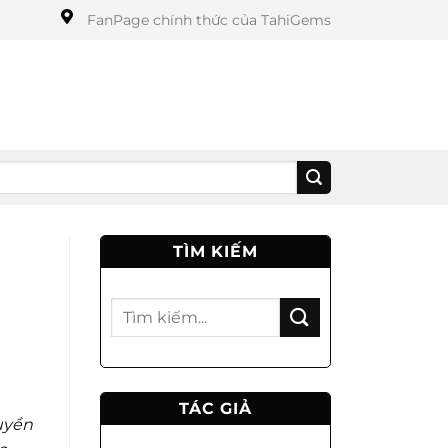
FanPage chính thức của TahiGems
TÌM KIẾM
TÁC GIẢ
uyền