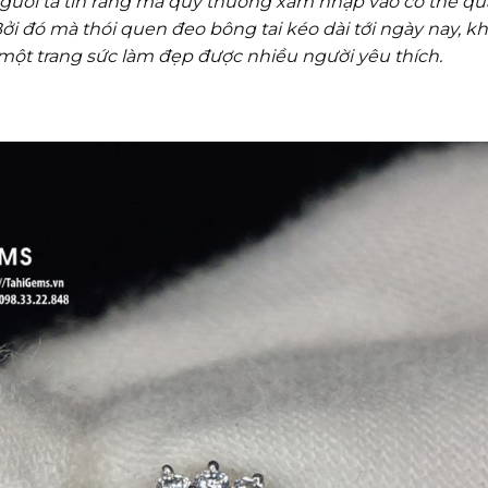
người ta tin rằng ma quỷ thường xâm nhập vào cơ thể qu
Bởi đó mà thói quen đeo bông tai kéo dài tới ngày nay, k
à một trang sức làm đẹp được nhiều người yêu thích.