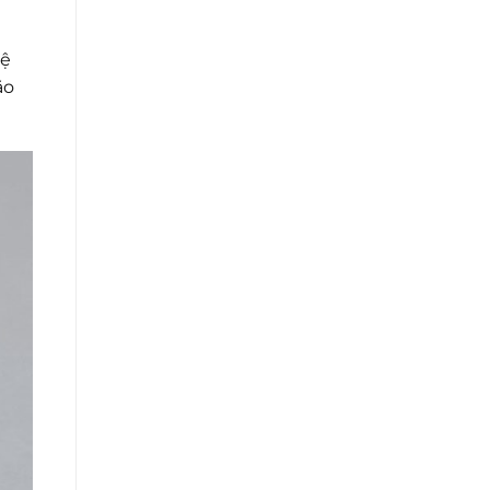
vệ
ão