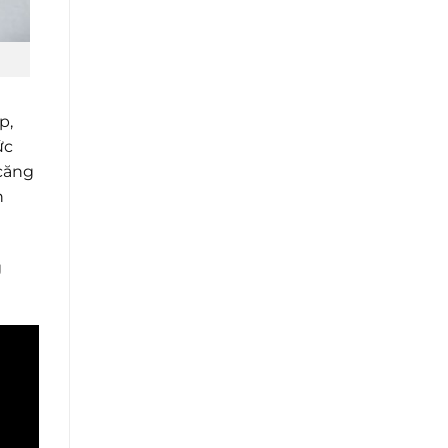
p,
ức
 căng
n
g