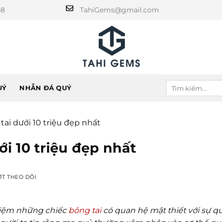
48
TahiGems@gmail.com
UÝ
NHẪN ĐÁ QUÝ
tai dưới 10 triệu đẹp nhất
ới 10 triệu đẹp nhất
ỢT THEO DÕI
 niệm những chiếc
bông tai
có quan hệ mật thiết với sự q