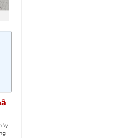
mã
 này
ững