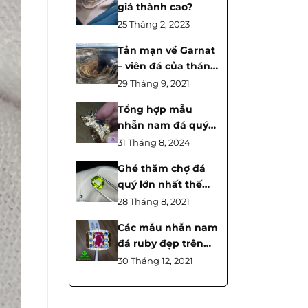
giá thành cao?
25 Tháng 2, 2023
Tản mạn về Garnat
– viên đá của tháng
giêng và sự liên kết
29 Tháng 9, 2021
giữa tình yêu và
Tổng hợp mẫu
tình dục
nhẫn nam đá quý
Long Quy đẹp nhất
31 Tháng 8, 2024
2024
Ghé thăm chợ đá
quý lớn nhất thế
giới tại Thái lan
28 Tháng 8, 2021
cùng Tahi phạm –
Các mẫu nhẫn nam
Chanthaburi
đá ruby đẹp trên
market gems
100 triệu
30 Tháng 12, 2021