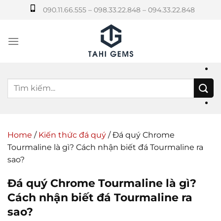
Bỏ
090.11.66.555 – 098.33.22.848 – 094.33.22.848
qua
nội
dung
Home
/
Kiến thức đá quý
/
Đá quý Chrome
Tourmaline là gì? Cách nhận biết đá Tourmaline ra
sao?
Đá quý Chrome Tourmaline là gì?
Cách nhận biết đá Tourmaline ra
sao?